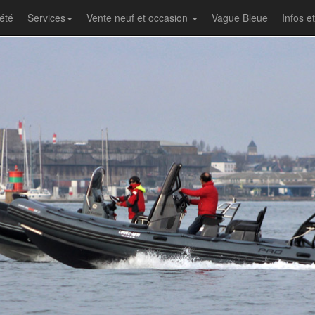
été
Services
Vente neuf et occasion
Vague Bleue
Infos e