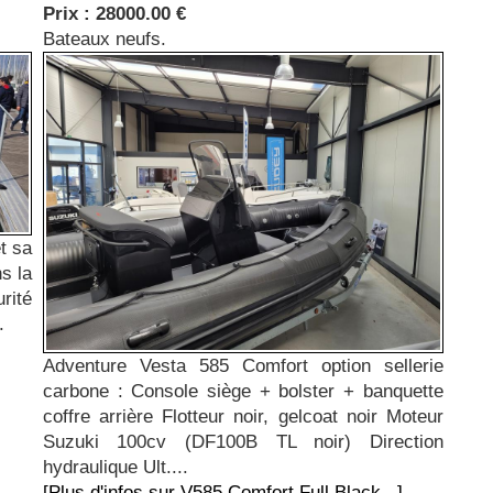
Prix : 28000.00 €
Bateaux neufs.
t sa
s la
rité
.
Adventure Vesta 585 Comfort option sellerie
carbone : Console siège + bolster + banquette
coffre arrière Flotteur noir, gelcoat noir Moteur
Suzuki 100cv (DF100B TL noir) Direction
hydraulique Ult....
[Plus d'infos sur V585 Comfort Full Black...]