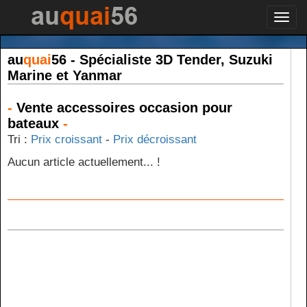
Toggl
navig
au
quai
56 - Spécialiste 3D Tender, Suzuki
Marine et Yanmar
-
Vente accessoires occasion pour
bateaux
-
Tri :
Prix croissant
-
Prix décroissant
Aucun article actuellement... !