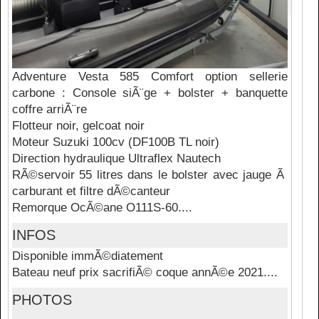
Adventure Vesta 585 Comfort option sellerie
carbone : Console siÃ¨ge + bolster + banquette
coffre arriÃ¨re
Flotteur noir, gelcoat noir
Moteur Suzuki 100cv (DF100B TL noir)
Direction hydraulique Ultraflex Nautech
RÃ©servoir 55 litres dans le bolster avec jauge Ã
carburant et filtre dÃ©canteur
Remorque OcÃ©ane O111S-60....
INFOS
Disponible immÃ©diatement
Bateau neuf prix sacrifiÃ© coque annÃ©e 2021....
PHOTOS